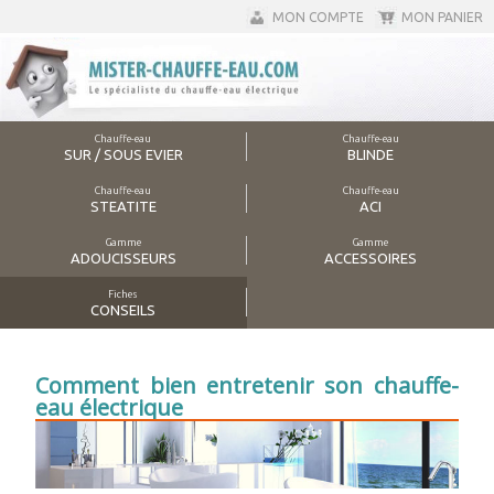
MON COMPTE
MON PANIER
Chauffe-eau
Chauffe-eau
SUR / SOUS EVIER
BLINDE
Chauffe-eau
Chauffe-eau
STEATITE
ACI
Gamme
Gamme
ADOUCISSEURS
ACCESSOIRES
Fiches
CONSEILS
Comment bien entretenir son chauffe-
eau électrique