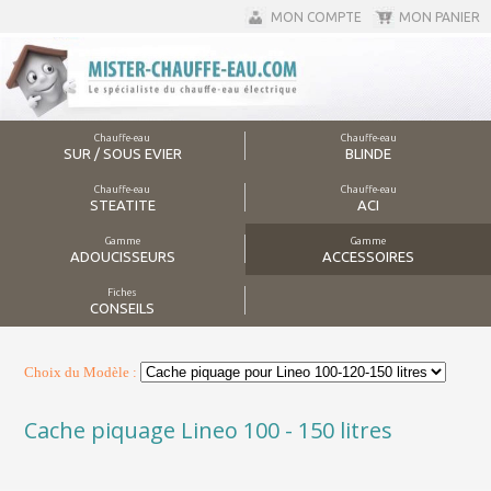
MON COMPTE
MON PANIER
Chauffe-eau
Chauffe-eau
SUR / SOUS EVIER
BLINDE
Chauffe-eau
Chauffe-eau
STEATITE
ACI
Gamme
Gamme
ADOUCISSEURS
ACCESSOIRES
Fiches
CONSEILS
Choix du Modèle :
Cache piquage Lineo 100 - 150 litres