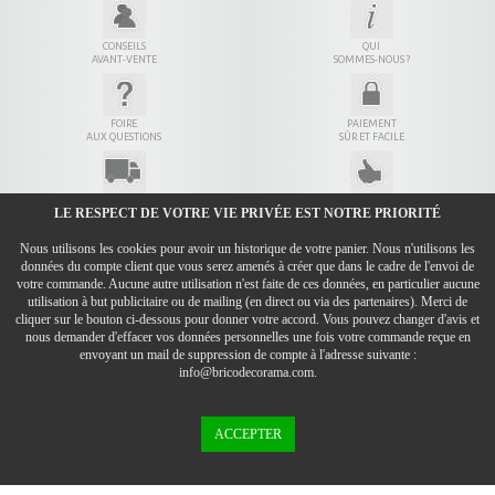
CONSEILS
QUI
AVANT-VENTE
SOMMES-NOUS ?
FOIRE
PAIEMENT
AUX QUESTIONS
SÛR ET FACILE
LIVRAISON
7 JOURS
LE RESPECT DE VOTRE VIE PRIVÉE EST NOTRE PRIORITÉ
EN 24H
POUR ÊTRE SÛR
Nous utilisons les cookies pour avoir un historique de votre panier. Nous n'utilisons les
CONDITIONS GÉNÉRALES DE VENTE
données du compte client que vous serez amenés à créer que dans le cadre de l'envoi de
MENTIONS LÉGALES
votre commande. Aucune autre utilisation n'est faite de ces données, en particulier aucune
utilisation à but publicitaire ou de mailing (en direct ou via des partenaires). Merci de
DONNÉES PERSONNELLES
cliquer sur le bouton ci-dessous pour donner votre accord. Vous pouvez changer d'avis et
nous demander d'effacer vos données personnelles une fois votre commande reçue en
CONTACT
envoyant un mail de suppression de compte à l'adresse suivante :
LIENS
info@bricodecorama.com.
Bricodecorama
- 7, rue des Hormets - 69890 La Tour de Salvagny - 04.78.48.06.86
T.V.A. C.E.E. : FR 75 518 672 407 - RCS Lyon 518 672 407 - Code APE : 4791 B - Capital Social : 12.000 €
ACCEPTER
Mister Chauffe Eau
(
0
/
10