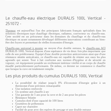
Le chauffe-eau électrique DURALIS 100L Vertical -
251072 -
Thermor
est aujourd'hui l'un des principaux fabricants français spécialisés dans les
solutions électriques type chauffage électrique, radiateur, convecteur ou chauffe-eau.
Cette société est un précurseur dans les domaines du chauffage et du chauffe-eau
électrique en ayant notamment développé différentes innovations contribuant au bien-
être des foyers et permettant de réelles économies d'énergie.
Chauffe-eau universel à monter
au moyen d'un double entraxe, le
chauffe-eau ACI
DURALIS 100L Vertical dispose d'une espérance de vie deux fois plus importante que
celle de son prédécesseur. Equipé d'une double protection anticorrosion ainsi que d'une
résistance stéatite anticalcaire, ce chauffe-eau est capable de résister aux eaux les plus
agressifs qui soient. Tout à fait conforme aux normes d'hygiène et de sécurité en
vigueur, cet équipement possède un revêtement intérieur vitrifié et un corps de chauffe
émaillé particulièrement performants. De même, ce dernier ne commence à chauffer
que lorsque la cuve est totalement remplie.
Les plus produits du cumulus DURALIS 100L Vertical
La possibilité de réaliser jusqu'à 8% d'économie d'énergie grâce à un
thermostat d'une précision remarquable
Une isolation renforcée
Un système anti chauffe à sec
Une garantie de 5 ans pour la cuve et de 2 ans pour les pièces
Résistance Stéatite
Cumulus doté d'une capacité de 100 litres
Gouttières de préhension
Capot sur charnière
Facilité de pose avec des repères de perçage et une double entraxe