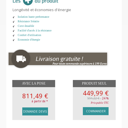
Longévité et économies d'énergie
Isolation haute performance
Résistance Stéatite
Cuve émaillée
Facilité d'accés à la résistance
Confort d'utilisation
Economie d'énergie
AVEC LA POSE
PRODUIT SEUL
449,99 €
811,49 €
591,22 €
- 24 %
à partir de *
Prix public TTC
COMMANDER
DEMANDE DEVIS