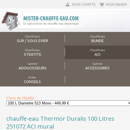
MON COMPTE
MON PANIER
Chauffe-eau
Chauffe-eau
SUR / SOUS EVIER
BLINDE
Chauffe-eau
Chauffe-eau
STEATITE
ACI
Gamme
Gamme
ADOUCISSEURS
ACCESSOIRES
Fiches
CONSEILS
Choix du Modèle :
chauffe-eau Thermor Duralis 100 Litres
251072 ACI mural