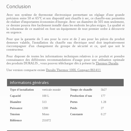
Conclusion
Avec son système de thermostat électronique permettant un réglage d'une grande
précision entre 50 et 65°C et son dispositif anti chauffe à sec, ce chauffe-eau permettra
de réaliser d'importantes économies d'énergie. Avec un diamètre de 505 mm seulement,
ce dernier pourra être facilement installé dans les endroits les plus exigus. La qualité et
la robustesse de ce matériel en font un équipement de tout premier ordre à découvrir
en urgence.
Pour que la garantie de 5 ans pour la cuve et de 2 ans pour les pièces du produit
demeure valable, l'installation du chauffe eau électrique neuf doit impérativement
s'accompagner d'un changement du groupe de sécurité et ce, quel que soit le
constructeur.
Pour disposer de toutes les informations techniques relatives à ce produit et prendre
connaissance des différentes recommandations d'usage pour une utilisation optimale
des produits DURALIS , vous pouvez télécharger dès à présent la
Thermor Duralis
.
Une version compacte existe
Duralis Thermor 100L Compact 861411
Informations générales
Type d'installation
verticale murale
Temps de chauffe
5h27
Capacité
100 L
Production d'eau
177
Diamètre
513
Pertes
1.28
Puissance
1200
Poids
27
Tension
Mono
Constante
0.27
Référence
251072