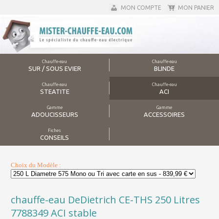
MON COMPTE
MON PANIER
Chauffe-eau
Chauffe-eau
SUR / SOUS EVIER
BLINDE
Chauffe-eau
Chauffe-eau
STEATITE
ACI
Gamme
Gamme
ADOUCISSEURS
ACCESSOIRES
Fiches
CONSEILS
Choix du Modèle :
chauffe-eau DeDietrich CE-THS 250 Litres
7788349 ACI stable