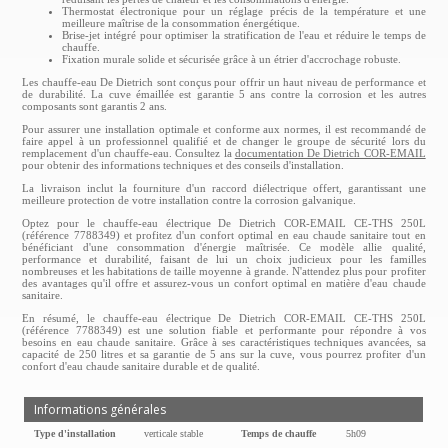
Thermostat électronique pour un réglage précis de la température et une
meilleure maîtrise de la consommation énergétique.
Brise-jet intégré pour optimiser la stratification de l'eau et réduire le temps de
chauffe.
Fixation murale solide et sécurisée grâce à un étrier d'accrochage robuste.
Les chauffe-eau De Dietrich sont conçus pour offrir un haut niveau de performance et
de durabilité. La cuve émaillée est garantie 5 ans contre la corrosion et les autres
composants sont garantis 2 ans.
Pour assurer une installation optimale et conforme aux normes, il est recommandé de
faire appel à un professionnel qualifié et de changer le groupe de sécurité lors du
remplacement d'un chauffe-eau. Consultez la
documentation De Dietrich COR-EMAIL
pour obtenir des informations techniques et des conseils d'installation.
La livraison inclut la fourniture d'un raccord diélectrique offert, garantissant une
meilleure protection de votre installation contre la corrosion galvanique.
Optez pour le chauffe-eau électrique De Dietrich COR-EMAIL CE-THS 250L
(référence 7788349) et profitez d'un confort optimal en eau chaude sanitaire tout en
bénéficiant d'une consommation d'énergie maîtrisée. Ce modèle allie qualité,
performance et durabilité, faisant de lui un choix judicieux pour les familles
nombreuses et les habitations de taille moyenne à grande. N'attendez plus pour profiter
des avantages qu'il offre et assurez-vous un confort optimal en matière d'eau chaude
sanitaire.
En résumé, le chauffe-eau électrique De Dietrich COR-EMAIL CE-THS 250L
(référence 7788349) est une solution fiable et performante pour répondre à vos
besoins en eau chaude sanitaire. Grâce à ses caractéristiques techniques avancées, sa
capacité de 250 litres et sa garantie de 5 ans sur la cuve, vous pourrez profiter d'un
confort d'eau chaude sanitaire durable et de qualité.
Informations générales
Type d'installation
verticale stable
Temps de chauffe
5h09