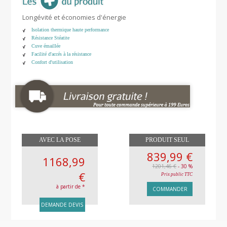
Longévité et économies d'énergie
Isolation thermique haute performance
Résistance Stéatite
Cuve émaillée
Facilité d'accés à la résistance
Confort d'utilisation
AVEC LA POSE
PRODUIT SEUL
839,99 €
1168,99
1201,46 €
- 30 %
€
Prix public TTC
à partir de *
COMMANDER
DEMANDE DEVIS