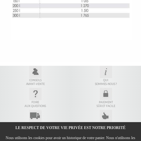
CONSEILS
QUI
AVANT-VENTE
SOMMES-NOUS ?
FOIRE
PAIEMENT
AUX QUESTIONS
SÛR ET FACILE
LIVRAISON
7 JOURS
LE RESPECT DE VOTRE VIE PRIVÉE EST NOTRE PRIORITÉ
EN 24H
POUR ÊTRE SÛR
Nous utilisons les cookies pour avoir un historique de votre panier. Nous n'utilisons les
CONDITIONS GÉNÉRALES DE VENTE