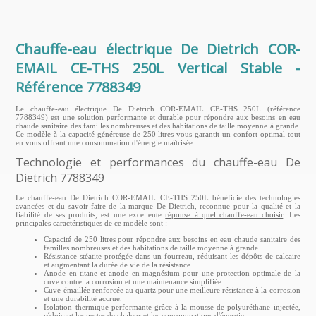
Chauffe-eau électrique De Dietrich COR-
EMAIL CE-THS 250L Vertical Stable -
Référence 7788349
Le chauffe-eau électrique De Dietrich COR-EMAIL CE-THS 250L (référence
7788349) est une solution performante et durable pour répondre aux besoins en eau
chaude sanitaire des familles nombreuses et des habitations de taille moyenne à grande.
Ce modèle à la capacité généreuse de 250 litres vous garantit un confort optimal tout
en vous offrant une consommation d'énergie maîtrisée.
Technologie et performances du chauffe-eau De
Dietrich 7788349
Le chauffe-eau De Dietrich COR-EMAIL CE-THS 250L bénéficie des technologies
avancées et du savoir-faire de la marque De Dietrich, reconnue pour la qualité et la
fiabilité de ses produits, est une excellente
réponse à quel chauffe-eau choisir
. Les
principales caractéristiques de ce modèle sont :
Capacité de 250 litres pour répondre aux besoins en eau chaude sanitaire des
familles nombreuses et des habitations de taille moyenne à grande.
Résistance stéatite protégée dans un fourreau, réduisant les dépôts de calcaire
et augmentant la durée de vie de la résistance.
Anode en titane et anode en magnésium pour une protection optimale de la
cuve contre la corrosion et une maintenance simplifiée.
Cuve émaillée renforcée au quartz pour une meilleure résistance à la corrosion
et une durabilité accrue.
Isolation thermique performante grâce à la mousse de polyuréthane injectée,
réduisant les pertes de chaleur et les consommations d'énergie.