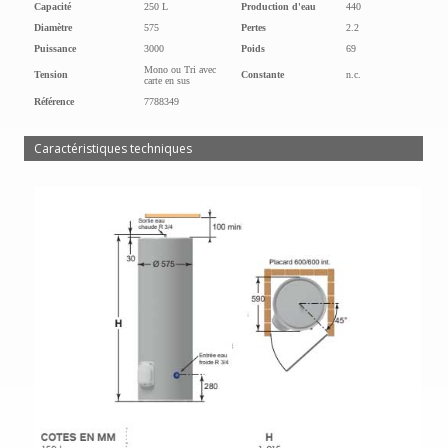
Capacité
250 L
Production d'eau
440
Diamètre
575
Pertes
2.2
Puissance
3000
Poids
69
Mono ou Tri avec
Tension
Constante
n.c.
carte en sus
Référence
7788349
Caractéristiques techniques