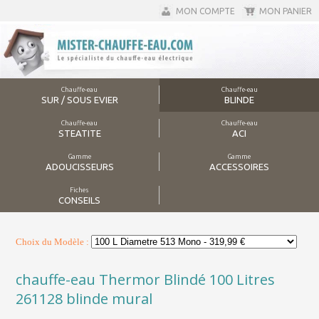
MON COMPTE
MON PANIER
Chauffe-eau
Chauffe-eau
SUR / SOUS EVIER
BLINDE
Chauffe-eau
Chauffe-eau
STEATITE
ACI
Gamme
Gamme
ADOUCISSEURS
ACCESSOIRES
Fiches
CONSEILS
Choix du Modèle :
chauffe-eau Thermor Blindé 100 Litres
261128 blinde mural