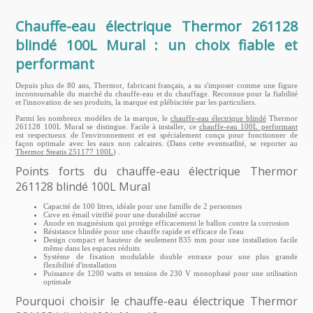
Chauffe-eau électrique Thermor 261128
blindé 100L Mural : un choix fiable et
performant
Depuis plus de 80 ans, Thermor, fabricant français, a su s'imposer comme une figure
incontournable du marché du chauffe-eau et du chauffage. Reconnue pour la fiabilité
et l'innovation de ses produits, la marque est plébiscitée par les particuliers.
Parmi les nombreux modèles de la marque, le
chauffe-eau électrique blindé
Thermor
261128 100L Mural se distingue. Facile à installer, ce
chauffe-eau 100L performant
est respectueux de l'environnement et est spécialement conçu pour fonctionner de
façon optimale avec les eaux non calcaires. (Dans cette eventuatlité, se reporter au
Thermor Steatis 251177 100L
) .
Points forts du chauffe-eau électrique Thermor
261128 blindé 100L Mural
Capacité de 100 litres, idéale pour une famille de 2 personnes
Cuve en émail vitrifié pour une durabilité accrue
Anode en magnésium qui protège efficacement le ballon contre la corrosion
Résistance blindée pour une chauffe rapide et efficace de l'eau
Design compact et hauteur de seulement 835 mm pour une installation facile
même dans les espaces réduits
Système de fixation modulable double entraxe pour une plus grande
flexibilité d'installation
Puissance de 1200 watts et tension de 230 V monophasé pour une utilisation
optimale
Pourquoi choisir le chauffe-eau électrique Thermor