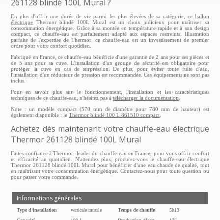
261128 blindé 100L Mural ?
En plus d'offrir une durée de vie parmi les plus élevées de sa catégorie, ce
ballon
électrique
Thermor blindé 100L Mural est un choix judicieux pour maîtriser sa
consommation énergétique. Grâce à sa montée en température rapide et à son design
compact, ce chauffe-eau est parfaitement adapté aux espaces restreints. Illustration
parfaite de l'expertise de Thermor, ce chauffe-eau est un investissement de premier
ordre pour votre confort quotidien.
Fabriqué en France, ce chauffe-eau bénéficie d'une garantie de 2 ans pour ses pièces et
de 5 ans pour sa cuve. L'installation d'un groupe de sécurité est obligatoire pour
protéger la cuve en cas de surpression. De plus, pour éviter toute fuite d'eau,
l'installation d'un réducteur de pression est recommandée. Ces équipements ne sont pas
inclus.
Pour en savoir plus sur le fonctionnement, l'installation et les caractéristiques
techniques de ce chauffe-eau, n'hésitez pas à
télécharger la documentation
.
Note : un modèle compact (570 mm de diamètre pour 780 mm de hauteur) est
également disponible : le
Thermor blindé 100 L 861510 compact
.
Achetez dès maintenant votre chauffe-eau électrique
Thermor 261128 blindé 100L Mural
Faites confiance à Thermor, leader du chauffe-eau en France, pour vous offrir confort
et efficacité au quotidien. N'attendez plus, procurez-vous le chauffe-eau électrique
Thermor 261128 blindé 100L Mural pour bénéficier d'une eau chaude de qualité, tout
en maîtrisant votre consommation énergétique. Contactez-nous pour toute question ou
pour passer votre commande.
Informations générales
Type d'installation
verticale murale
Temps de chauffe
5h13