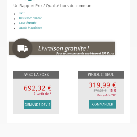
Un Rapport Prix / Qualité hors du commun
Tarif
Résistance blindée
Cuve émaillée
Anode Magnésium
AVEC LA POSE
PRODUIT SEUL
319,99 €
692,32 €
376,28 €
- 15 %
à partir de *
Prix public TTC
COMMANDER
DEMANDE DEVIS