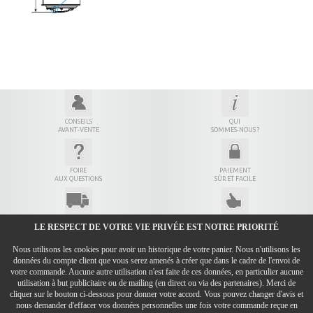
CONSEILS
QUI
AVANT-VENTE
SOMMES-NOUS ?
FOIRE
PAIEMENT
AUX QUESTIONS
SÛR ET FACILE
LIVRAISON
7 JOURS
LE RESPECT DE VOTRE VIE PRIVÉE EST NOTRE PRIORITÉ
EN 24H
POUR ÊTRE SÛR
Nous utilisons les cookies pour avoir un historique de votre panier. Nous n'utilisons les
CONDITIONS GÉNÉRALES DE VENTE
données du compte client que vous serez amenés à créer que dans le cadre de l'envoi de
MENTIONS LÉGALES
votre commande. Aucune autre utilisation n'est faite de ces données, en particulier aucune
utilisation à but publicitaire ou de mailing (en direct ou via des partenaires). Merci de
DONNÉES PERSONNELLES
cliquer sur le bouton ci-dessous pour donner votre accord. Vous pouvez changer d'avis et
nous demander d'effacer vos données personnelles une fois votre commande reçue en
CONTACT