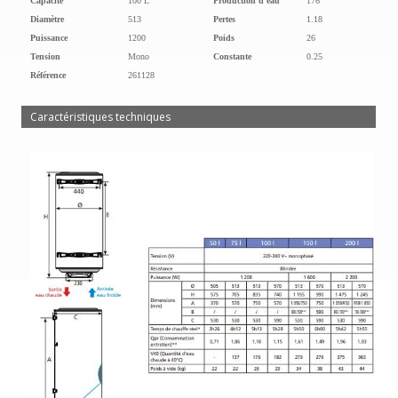
Capacité
100 L
Production d'eau
176
Diamètre
513
Pertes
1.18
Puissance
1200
Poids
26
Tension
Mono
Constante
0.25
Référence
261128
Caractéristiques techniques