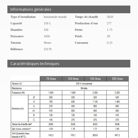
Informations générales
Type d'installation
horizontale murale
Temps de chauffe
5h29
Capacité
150 L
Production d'eau
277
Diamètre
530
Pertes
1.75
Puissance
1650
Poids
39
Tension
Mono
Constante
0.25
Référence
23178
Caractéristiques techniques