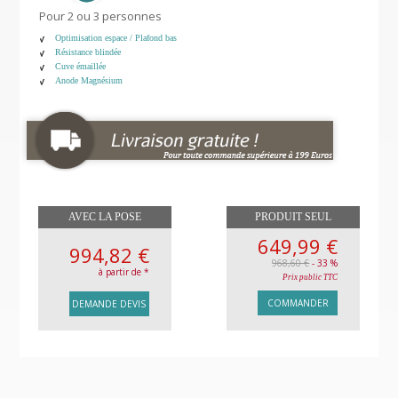
Pour 2 ou 3 personnes
Optimisation espace / Plafond bas
Résistance blindée
Cuve émaillée
Anode Magnésium
AVEC LA POSE
PRODUIT SEUL
649,99 €
994,82 €
968,60 €
- 33 %
à partir de *
Prix public TTC
COMMANDER
DEMANDE DEVIS