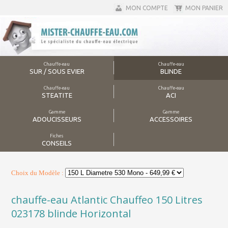
MON COMPTE
MON PANIER
Chauffe-eau
Chauffe-eau
SUR / SOUS EVIER
BLINDE
Chauffe-eau
Chauffe-eau
STEATITE
ACI
Gamme
Gamme
ADOUCISSEURS
ACCESSOIRES
Fiches
CONSEILS
Choix du Modèle :
chauffe-eau Atlantic Chauffeo 150 Litres
023178 blinde Horizontal