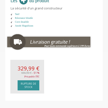
La sécurité d'un grand constructeur
Tarif
Résistance blindée
Cuve émaillée
Anode Magnésium
329,99 €
666,90 €
- 51 %
Prix public TTC
RUPTURE DE
STOCK