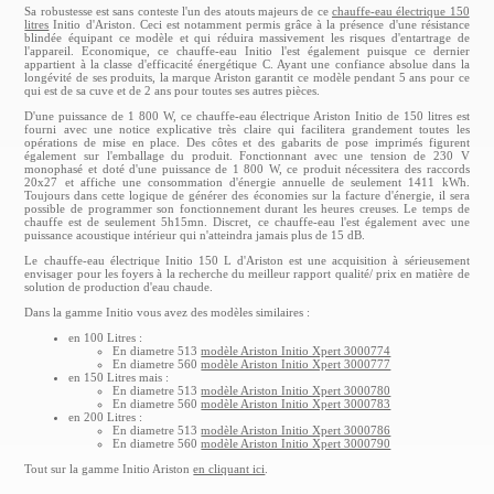
Sa robustesse est sans conteste l'un des atouts majeurs de ce
chauffe-eau électrique 150
litres
Initio d'Ariston. Ceci est notamment permis grâce à la présence d'une résistance
blindée équipant ce modèle et qui réduira massivement les risques d'entartrage de
l'appareil. Economique, ce chauffe-eau Initio l'est également puisque ce dernier
appartient à la classe d'efficacité énergétique C. Ayant une confiance absolue dans la
longévité de ses produits, la marque Ariston garantit ce modèle pendant 5 ans pour ce
qui est de sa cuve et de 2 ans pour toutes ses autres pièces.
D'une puissance de 1 800 W, ce chauffe-eau électrique Ariston Initio de 150 litres est
fourni avec une notice explicative très claire qui facilitera grandement toutes les
opérations de mise en place. Des côtes et des gabarits de pose imprimés figurent
également sur l'emballage du produit. Fonctionnant avec une tension de 230 V
monophasé et doté d'une puissance de 1 800 W, ce produit nécessitera des raccords
20x27 et affiche une consommation d'énergie annuelle de seulement 1411 kWh.
Toujours dans cette logique de générer des économies sur la facture d'énergie, il sera
possible de programmer son fonctionnement durant les heures creuses. Le temps de
chauffe est de seulement 5h15mn. Discret, ce chauffe-eau l'est également avec une
puissance acoustique intérieur qui n'atteindra jamais plus de 15 dB.
Le chauffe-eau électrique Initio 150 L d'Ariston est une acquisition à sérieusement
envisager pour les foyers à la recherche du meilleur rapport qualité/ prix en matière de
solution de production d'eau chaude.
Dans la gamme Initio vous avez des modèles similaires :
en 100 Litres :
En diametre 513
modèle Ariston Initio Xpert 3000774
En diametre 560
modèle Ariston Initio Xpert 3000777
en 150 Litres mais :
En diametre 513
modèle Ariston Initio Xpert 3000780
En diametre 560
modèle Ariston Initio Xpert 3000783
en 200 Litres :
En diametre 513
modèle Ariston Initio Xpert 3000786
En diametre 560
modèle Ariston Initio Xpert 3000790
Tout sur la gamme Initio Ariston
en cliquant ici
.