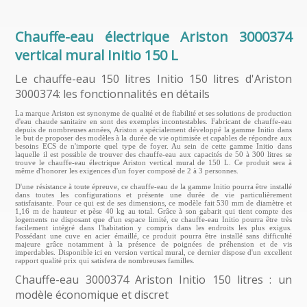
Chauffe-eau électrique Ariston 3000374
vertical mural Initio 150 L
Le chauffe-eau 150 litres Initio 150 litres d'Ariston
3000374: les fonctionnalités en détails
La marque Ariston est synonyme de qualité et de fiabilité et ses solutions de production
d'eau chaude sanitaire en sont des exemples incontestables. Fabricant de chauffe-eau
depuis de nombreuses années, Ariston a spécialement développé la gamme Initio dans
le but de proposer des modèles à la durée de vie optimisée et capables de répondre aux
besoins ECS de n'importe quel type de foyer. Au sein de cette gamme Initio dans
laquelle il est possible de trouver des chauffe-eau aux capacités de 50 à 300 litres se
trouve le chauffe-eau électrique Ariston vertical mural de 150 L. Ce produit sera à
même d'honorer les exigences d'un foyer composé de 2 à 3 personnes.
D'une résistance à toute épreuve, ce chauffe-eau de la gamme Initio pourra être installé
dans toutes les configurations et présente une durée de vie particulièrement
satisfaisante. Pour ce qui est de ses dimensions, ce modèle fait 530 mm de diamètre et
1,16 m de hauteur et pèse 40 kg au total. Grâce à son gabarit qui tient compte des
logements ne disposant que d'un espace limité, ce chauffe-eau Initio pourra être très
facilement intégré dans l'habitation y compris dans les endroits les plus exigus.
Possédant une cuve en acier émaillé, ce produit pourra être installé sans difficulté
majeure grâce notamment à la présence de poignées de préhension et de vis
imperdables. Disponible ici en version vertical mural, ce dernier dispose d'un excellent
rapport qualité prix qui satisfera de nombreuses familles.
Chauffe-eau 3000374 Ariston Initio 150 litres : un
modèle économique et discret