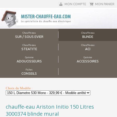
MON COMPTE
MON PANIER
Chauffe-eau
Chauffe-eau
SUR / SOUS EVIER
BLINDE
Chauffe-eau
Chauffe-eau
STEATITE
ACI
Gamme
Gamme
ADOUCISSEURS
ACCESSOIRES
Fiches
CONSEILS
Choix du Modèle :
chauffe-eau Ariston Initio 150 Litres
3000374 blinde mural