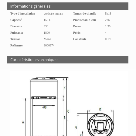
Informations générales
Type d'installation
verticale murale
Temps de chauffe
5h15
Capacité
150 L
Production d'eau
276
Diamètre
530
Pertes
1.35
Puissance
1800
Poids
4
Tension
Mono
Constante
0.19
Référence
3000374
Caractéristiques techniques