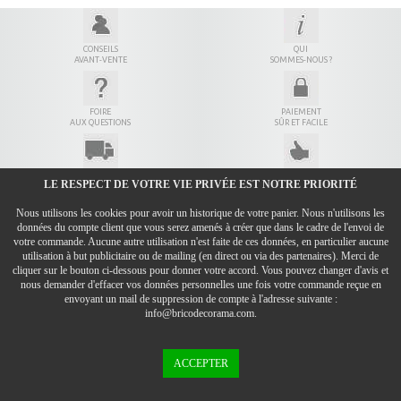
CONSEILS
QUI
AVANT-VENTE
SOMMES-NOUS ?
FOIRE
PAIEMENT
AUX QUESTIONS
SÛR ET FACILE
LIVRAISON
7 JOURS
LE RESPECT DE VOTRE VIE PRIVÉE EST NOTRE PRIORITÉ
EN 24H
POUR ÊTRE SÛR
Nous utilisons les cookies pour avoir un historique de votre panier. Nous n'utilisons les
CONDITIONS GÉNÉRALES DE VENTE
données du compte client que vous serez amenés à créer que dans le cadre de l'envoi de
MENTIONS LÉGALES
votre commande. Aucune autre utilisation n'est faite de ces données, en particulier aucune
utilisation à but publicitaire ou de mailing (en direct ou via des partenaires). Merci de
DONNÉES PERSONNELLES
cliquer sur le bouton ci-dessous pour donner votre accord. Vous pouvez changer d'avis et
nous demander d'effacer vos données personnelles une fois votre commande reçue en
CONTACT
envoyant un mail de suppression de compte à l'adresse suivante :
LIENS
info@bricodecorama.com.
Bricodecorama
- 7, rue des Hormets - 69890 La Tour de Salvagny - 04.78.48.06.86
T.V.A. C.E.E. : FR 75 518 672 407 - RCS Lyon 518 672 407 - Code APE : 4791 B - Capital Social : 12.000 €
ACCEPTER
Mister Chauffe Eau
(
0
/
10