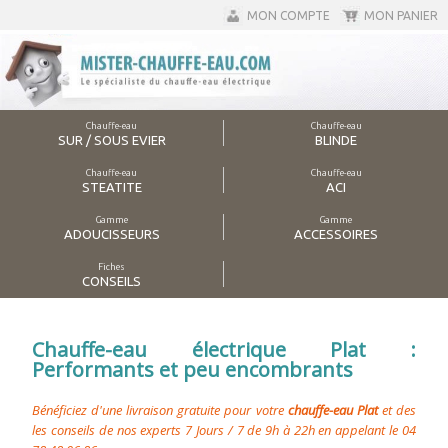
MON COMPTE
MON PANIER
Chauffe-eau
Chauffe-eau
SUR / SOUS EVIER
BLINDE
Chauffe-eau
Chauffe-eau
STEATITE
ACI
Gamme
Gamme
ADOUCISSEURS
ACCESSOIRES
Fiches
CONSEILS
Chauffe-eau électrique Plat :
Performants et peu encombrants
Bénéficiez d'une livraison gratuite pour votre
chauffe-eau Plat
et des
les conseils de nos experts 7 Jours / 7 de 9h à 22h en appelant le 04