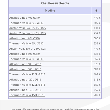
Chauffe-eau Stéatite
Modèle
€
Atlantic Lineo 40L
Ø310
479 €
Thermor Malicio 40L
Ø310
509 €
Ariston Velis Evo Dry 45L
Ø27
434 €
Ariston Velis Evo Dry 65L
Ø27
454 €
Atlantic Lineo 65L
Ø310
505 €
Thermor Malicio 65L
Ø310
539 €
Ariston Velis Evo Dry 80L
Ø27
479 €
Atlantic Lineo 80L
Ø310
535 €
Thermor Malicio 80L
Ø310
569 €
Atlantic Lineo 100L
Ø516
575 €
Atlantic Lineo 100L
Ø310
589 €
Thermor Malicio 100L
Ø516
609 €
Atlantic Lineo 120L
Ø516
615 €
Thermor Malicio 120L
Ø516
659 €
Atlantic Lineo 150L
Ø516
659 €
Thermor Malicio 150L
Ø516
709 €
Les chauffe eau plats du site sont consultables directement via les